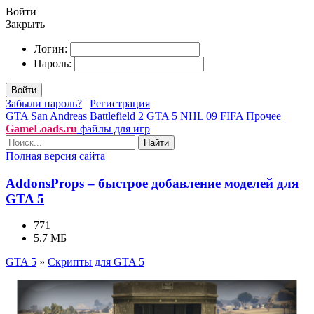
Войти
Закрыть
Логин:
Пароль:
Войти
Забыли пароль?
|
Регистрация
GTA San Andreas
Battlefield 2
GTA 5
NHL 09
FIFA
Прочее
GameLoads.ru
файлы для игр
Найти
Полная версия сайта
AddonsProps – быстрое добавление моделей для
GTA 5
771
5.7 МБ
GTA 5
»
Скрипты для GTA 5