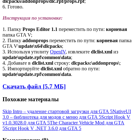
dlcpacks/addonprops/dlc.rpf/props.rpf
;
6. Готово.
Инструкция по установке:
1. Папку
Props Editor 1.1
переместить по пути:
корневая
папка GTA V;
2. Папку
addonprops
переместить по пути:
корневая
папка
GTA V\
update\x64\dlcpacks
;
3. Используя утилиту
OpenIV
, извлеките
dlclist.xml
из
update\update.rpf\common\data
;
4. Добавьте в
dlclist.xml
строку:
dlcpacks:\addonprops\
;
5. Импортируйте
dlclist.xml
обратно по пути:
update\update.rpf\common\data
.
Скачать файл [5.7 МБ]
Похожие материалы
Skip Intro – удаление стартовой загрузки для GTA 5
NativeUI
3.0 – библиотека для модов с меню для GTA 5
Script Hook V
v1.0.3028.0 для GTA 5
The Character Vehicle Mod для GTA
5
Script Hook V .NET 3.6.0 для GTA 5