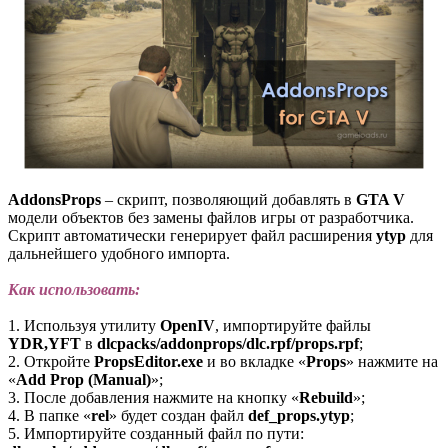
AddonsProps
– скрипт, позволяющий добавлять в
GTA V
модели объектов без замены файлов игры от разработчика.
Скрипт автоматически генерирует файл расширения
ytyp
для
дальнейшего удобного импорта.
Как использовать:
1. Используя утилиту
OpenIV
, импортируйте файлы
YDR,YFT
в
dlcpacks/addonprops/dlc.rpf/props.rpf
;
2. Откройте
PropsEditor.exe
и во вкладке «
Props
» нажмите на
«
Add Prop (Manual)
»;
3. После добавления нажмите на кнопку «
Rebuild
»;
4. В папке «
rel
» будет создан файл
def_props.ytyp
;
5. Импортируйте созданный файл по пути: