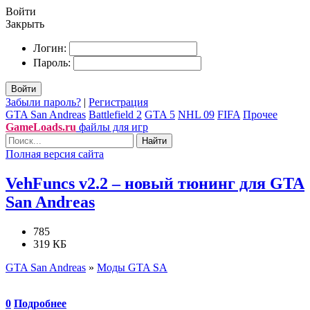
Войти
Закрыть
Логин:
Пароль:
Войти
Забыли пароль?
|
Регистрация
GTA San Andreas
Battlefield 2
GTA 5
NHL 09
FIFA
Прочее
GameLoads.ru
файлы для игр
Найти
Полная версия сайта
VehFuncs v2.2 – новый тюнинг для GTA
San Andreas
785
319 КБ
GTA San Andreas
»
Моды GTA SA
0
Подробнее