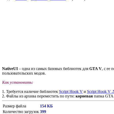
NativeUI
– одна из самых базовых библиотек для
GTA V
, с ее
пользовательских модов.
Как установить:
1. Требуется наличие библиотек
Script Hook V
и
Script Hook V 
2. Файлы из архива переместить по пути:
корневая
папка GTA
Размер файла
154 КБ
Количество загрузок
399