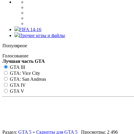
FIFA 14-16
Прочие игры и файлы
Популярное
Голосование
Лучшая часть GTA
GTA III
GTA: Vice City
GTA: San Andreas
GTA IV
GTA V
NativeUI 3.0 – библиотека для
Раздел:
GTA 5
»
Скрипты для GTA 5
Просмотры: 2 496