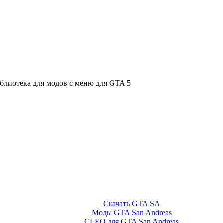
иблиотека для модов с меню для GTA 5
Скачать GTA SA
Моды GTA San Andreas
CLEO для GTA San Andreas