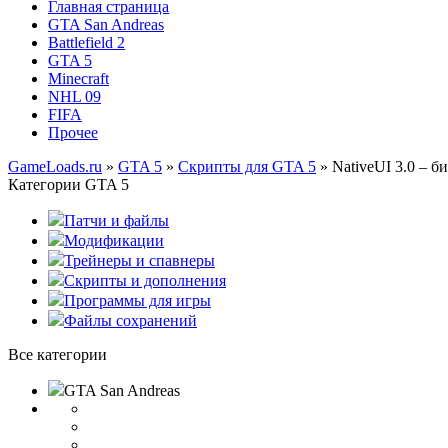
Главная страница
GTA San Andreas
Battlefield 2
GTA 5
Minecraft
NHL 09
FIFA
Прочее
GameLoads.ru
»
GTA 5
»
Скрипты для GTA 5
» NativeUI 3.0 – б
Категории GTA 5
Патчи и файлы
Модификации
Трейнеры и спавнеры
Скрипты и дополнения
Программы для игры
Файлы сохранений
Все категории
GTA San Andreas