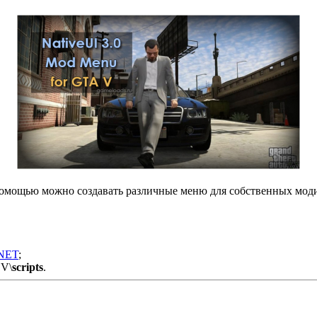
 помощью можно создавать различные меню для собственных мо
.NET
;
 V\
scripts
.