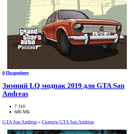
0
Подробнее
Зимний LQ модпак 2019 для GTA San
Andreas
7 310
686 МБ
GTA San Andreas
»
Скачать GTA San Andreas