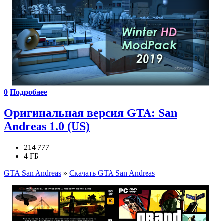
0
Подробнее
Оригинальная версия GTA: San
Andreas 1.0 (US)
214 777
4 ГБ
GTA San Andreas
»
Скачать GTA San Andreas