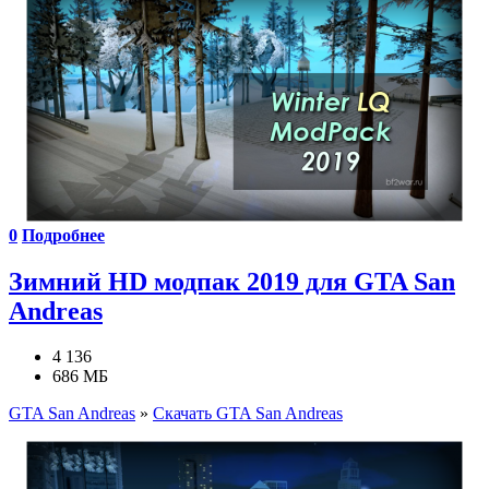
0
Подробнее
Зимний HD модпак 2019 для GTA San
Andreas
4 136
686 МБ
GTA San Andreas
»
Скачать GTA San Andreas