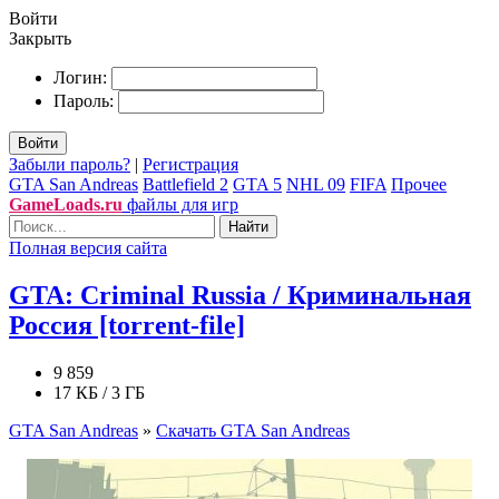
Войти
Закрыть
Логин:
Пароль:
Войти
Забыли пароль?
|
Регистрация
GTA San Andreas
Battlefield 2
GTA 5
NHL 09
FIFA
Прочее
GameLoads.ru
файлы для игр
Найти
Полная версия сайта
GTA: Criminal Russia / Криминальная
Россия [torrent-file]
9 859
17 КБ / 3 ГБ
GTA San Andreas
»
Скачать GTA San Andreas