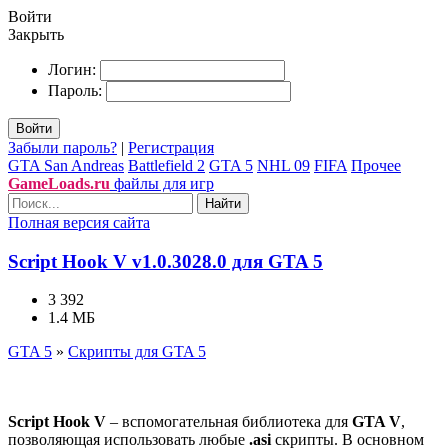
Войти
Закрыть
Логин:
Пароль:
Войти
Забыли пароль?
|
Регистрация
GTA San Andreas
Battlefield 2
GTA 5
NHL 09
FIFA
Прочее
GameLoads.ru
файлы для игр
Найти
Полная версия сайта
Script Hook V v1.0.3028.0 для GTA 5
3 392
1.4 МБ
GTA 5
»
Скрипты для GTA 5
Script Hook V
– вспомогательная библиотека для
GTA V
,
позволяющая использовать любые
.asi
скрипты. В основном