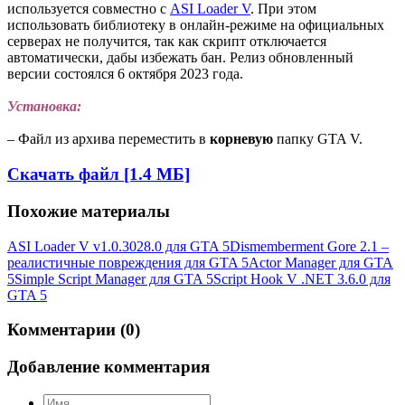
используется совместно с
ASI Loader V
. При этом
использовать библиотеку в онлайн-режиме на официальных
серверах не получится, так как скрипт отключается
автоматически, дабы избежать бан. Релиз обновленный
версии состоялся 6 октября 2023 года.
Установка:
– Файл из архива переместить в
корневую
папку GTA V.
Скачать файл [1.4 МБ]
Похожие материалы
ASI Loader V v1.0.3028.0 для GTA 5
Dismemberment Gore 2.1 –
реалистичные повреждения для GTA 5
Actor Manager для GTA
5
Simple Script Manager для GTA 5
Script Hook V .NET 3.6.0 для
GTA 5
Комментарии (0)
Добавление комментария