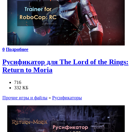
0
Подробнее
Русификатор для The Lord of the Rings:
Return to Moria
716
332 КБ
Прочие игры и файлы
»
Русификаторы