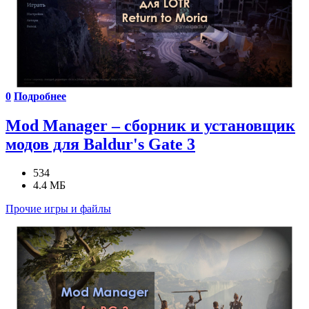
0
Подробнее
Mod Manager – сборник и установщик
модов для Baldur's Gate 3
534
4.4 МБ
Прочие игры и файлы