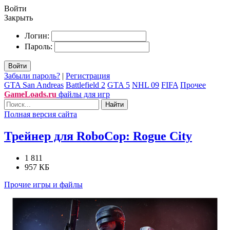
Войти
Закрыть
Логин:
Пароль:
Войти
Забыли пароль?
|
Регистрация
GTA San Andreas
Battlefield 2
GTA 5
NHL 09
FIFA
Прочее
GameLoads.ru
файлы для игр
Найти
Полная версия сайта
Трейнер для RoboCop: Rogue City
1 811
957 КБ
Прочие игры и файлы