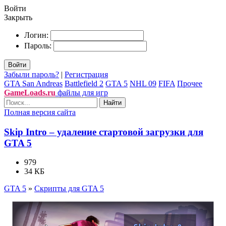
Войти
Закрыть
Логин:
Пароль:
Войти
Забыли пароль?
|
Регистрация
GTA San Andreas
Battlefield 2
GTA 5
NHL 09
FIFA
Прочее
GameLoads.ru
файлы для игр
Найти
Полная версия сайта
Skip Intro – удаление стартовой загрузки для
GTA 5
979
34 КБ
GTA 5
»
Скрипты для GTA 5