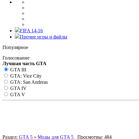
FIFA 14-16
Прочие игры и файлы
Популярное
Голосование
Лучшая часть GTA
GTA III
GTA: Vice City
GTA: San Andreas
GTA IV
GTA V
Mobile Radio 1.1 – радио вне 
Раздел:
GTA 5
»
Моды для GTA 5
Просмотры: 484