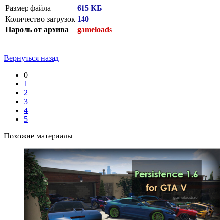
Размер файла
615 КБ
Количество загрузок
140
Пароль от архива
gameloads
Вернуться назад
0
1
2
3
4
5
Похожие материалы