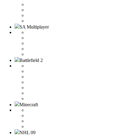
SA Multiplayer
Battlefield 2
Minecraft
NHL 09