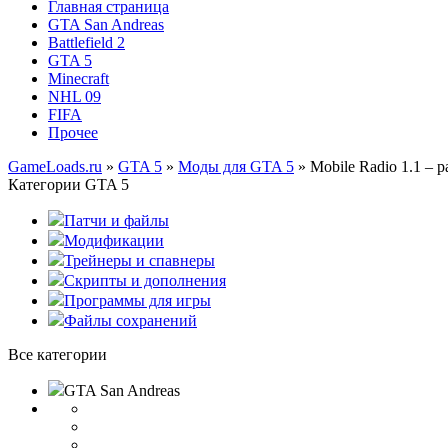
Главная страница
GTA San Andreas
Battlefield 2
GTA 5
Minecraft
NHL 09
FIFA
Прочее
GameLoads.ru
»
GTA 5
»
Моды для GTA 5
» Mobile Radio 1.1 – 
Категории GTA 5
Патчи и файлы
Модификации
Трейнеры и спавнеры
Скрипты и дополнения
Программы для игры
Файлы сохранений
Все категории
GTA San Andreas