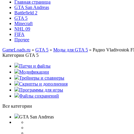
Главная страница
GTA San Andreas
Battlefield 2
GTA 5
Minecraft
NHL 09
FIFA
Прочее
GameLoads.ru
»
GTA 5
»
Моды для GTA 5
» Радио Vladivostok 
Категории GTA 5
Патчи и файлы
Модификации
Трейнеры и спавнеры
Скрипты и дополнения
Программы для игры
Файлы сохранений
Все категории
GTA San Andreas