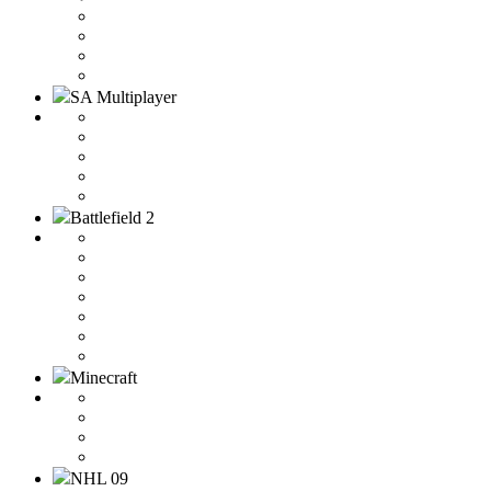
SA Multiplayer
Battlefield 2
Minecraft
NHL 09