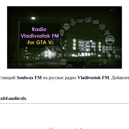
останций
Soulwax FM
на русское радио
Vladivostok FM
. Добавл
\
x64
\
audio
\
sfx
.