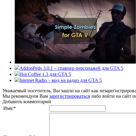
AddonPeds 3.0.1 – спавнер персонажей для GTA 5
Hot Coffee 1.3 для GTA 5
Internet Radio – мод на радио для GTA 5
Уважаемый посетитель, Вы зашли на сайт как незарегистриров
Мы рекомендуем Вам
зарегистрироваться
либо войти на сайт п
Добавить комментарий
Имя:
*