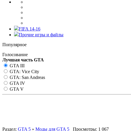
FIFA 14-16
Прочие игры и файлы
Популярное
Голосование
Лучшая часть GTA
GTA III
GTA: Vice City
GTA: San Andreas
GTA IV
GTA V
Радио Vladivostok FM для GT
Раздел:
GTA 5
»
Моды для GTA 5
Просмотры: 1 067