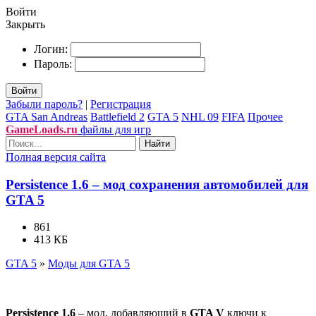
Войти
Закрыть
Логин:
Пароль:
Войти
Забыли пароль?
|
Регистрация
GTA San Andreas
Battlefield 2
GTA 5
NHL 09
FIFA
Прочее
GameLoads.ru
файлы для игр
Найти
Полная версия сайта
Persistence 1.6 – мод сохранения автомобилей для
GTA 5
861
413 КБ
GTA 5
»
Моды для GTA 5
Persistence 1.6
– мод, добавляющий в
GTA V
ключи к