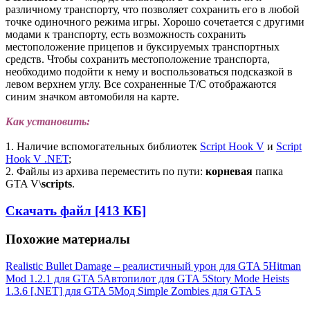
различному транспорту, что позволяет сохранить его в любой
точке одиночного режима игры. Хорошо сочетается с другими
модами к транспорту, есть возможность сохранить
местоположение прицепов и буксируемых транспортных
средств. Чтобы сохранить местоположение транспорта,
необходимо подойти к нему и воспользоваться подсказкой в
левом верхнем углу. Все сохраненные Т/С отображаются
синим значком автомобиля на карте.
Как установить:
1. Наличие вспомогательных библиотек
Script Hook V
и
Script
Hook V .NET
;
2. Файлы из архива переместить по пути:
корневая
папка
GTA V\
scripts
.
Скачать файл [413 КБ]
Похожие материалы
Realistic Bullet Damage – реалистичный урон для GTA 5
Hitman
Mod 1.2.1 для GTA 5
Автопилот для GTA 5
Story Mode Heists
1.3.6 [.NET] для GTA 5
Мод Simple Zombies для GTA 5