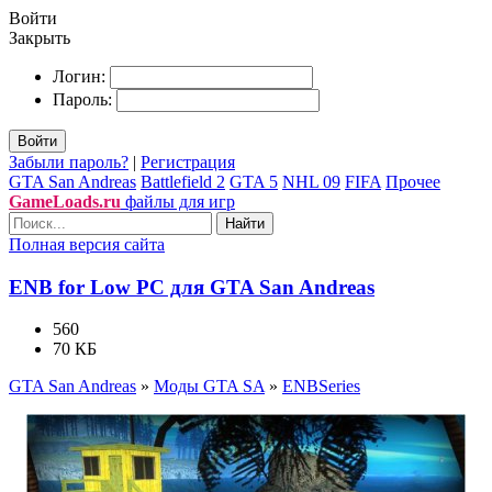
Войти
Закрыть
Логин:
Пароль:
Войти
Забыли пароль?
|
Регистрация
GTA San Andreas
Battlefield 2
GTA 5
NHL 09
FIFA
Прочее
GameLoads.ru
файлы для игр
Найти
Полная версия сайта
ENB for Low PC для GTA San Andreas
560
70 КБ
GTA San Andreas
»
Моды GTA SA
»
ENBSeries