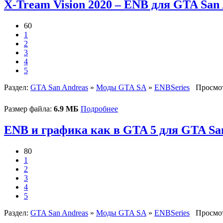
X-Tream Vision 2020 – ENB для GTA San
60
1
2
3
4
5
Раздел:
GTA San Andreas
»
Моды GTA SA
»
ENBSeries
Просмот
Размер файла:
6.9 МБ
Подробнее
ENB и графика как в GTA 5 для GTA Sa
80
1
2
3
4
5
Раздел:
GTA San Andreas
»
Моды GTA SA
»
ENBSeries
Просмот