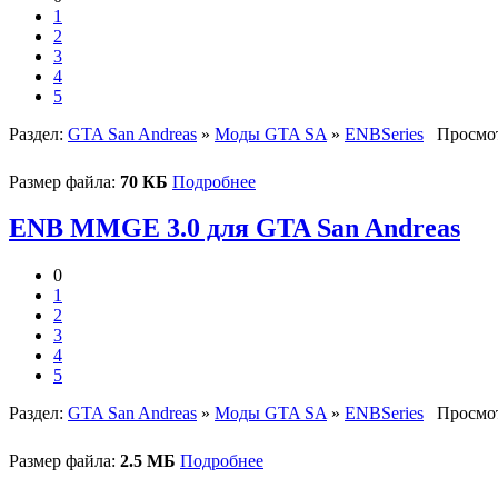
1
2
3
4
5
Раздел:
GTA San Andreas
»
Моды GTA SA
»
ENBSeries
Просмот
Размер файла:
70 КБ
Подробнее
ENB MMGE 3.0 для GTA San Andreas
0
1
2
3
4
5
Раздел:
GTA San Andreas
»
Моды GTA SA
»
ENBSeries
Просмот
Размер файла:
2.5 МБ
Подробнее