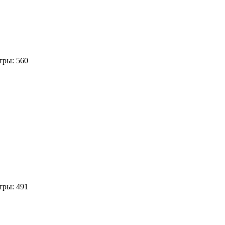
ры: 560
ры: 491