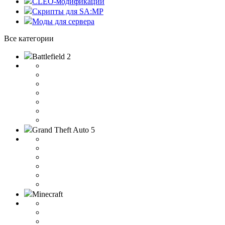
CLEO-модификации
Скрипты для SA:MP
Моды для сервера
Все категории
Battlefield 2
Grand Theft Auto 5
Minecraft