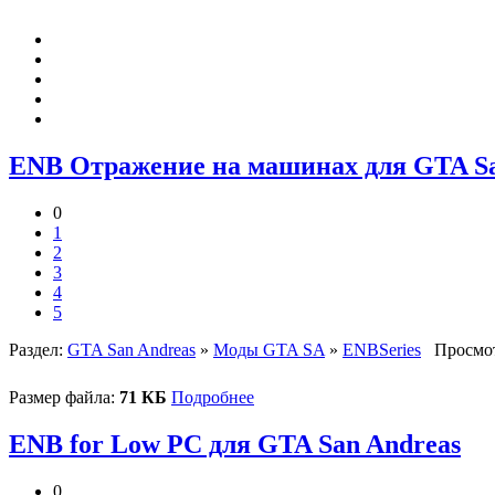
ENB Отражение на машинах для GTA Sa
0
1
2
3
4
5
Раздел:
GTA San Andreas
»
Моды GTA SA
»
ENBSeries
Просмот
Размер файла:
71 КБ
Подробнее
ENB for Low PC для GTA San Andreas
0