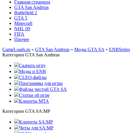
Главная страница
GTA San Andreas
Battlefield 2
GTA 5
Minecraft
NHL 09
FIFA
Прочее
GameLoads.ru
»
GTA San Andreas
»
Моды GTA SA
»
ENBSeries
Категории GTA San Andreas
Скачать игру
Моды и ENB
CLEO-файлы
Программы для игры
Файлы чистой GTA SA
Статьи об игре
Клиенты MTA
Категории GTA SA:MP
Клиенты SA:MP
Читы для SA:MP