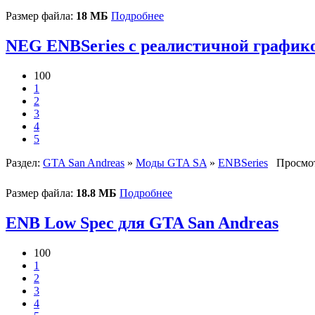
Размер файла:
18 МБ
Подробнее
NEG ENBSeries с реалистичной графико
100
1
2
3
4
5
Раздел:
GTA San Andreas
»
Моды GTA SA
»
ENBSeries
Просмот
Размер файла:
18.8 МБ
Подробнее
ENB Low Spec для GTA San Andreas
100
1
2
3
4