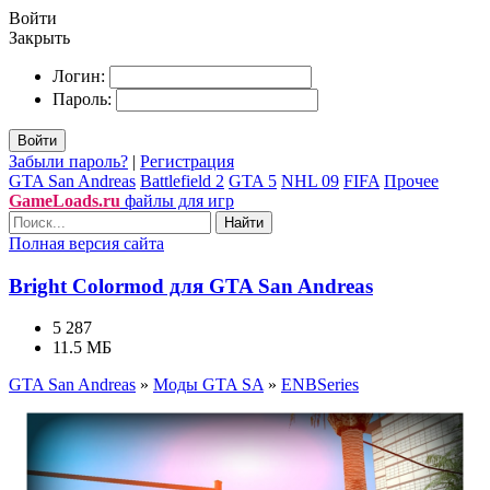
Войти
Закрыть
Логин:
Пароль:
Войти
Забыли пароль?
|
Регистрация
GTA San Andreas
Battlefield 2
GTA 5
NHL 09
FIFA
Прочее
GameLoads.ru
файлы для игр
Найти
Полная версия сайта
Bright Colormod для GTA San Andreas
5 287
11.5 МБ
GTA San Andreas
»
Моды GTA SA
»
ENBSeries