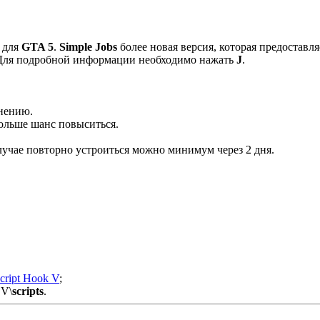
для
GTA 5
.
Simple Jobs
более новая версия, которая предоставл
. Для подробной информации необходимо нажать
J
.
ьнению.
больше шанс повыситься.
случае повторно устроиться можно минимум через 2 дня.
cript Hook V
;
 V\
scripts
.