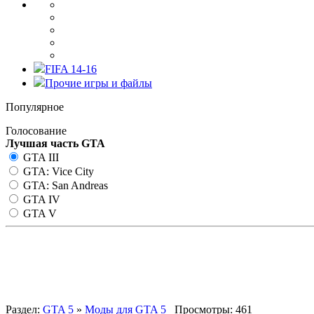
FIFA 14-16
Прочие игры и файлы
Популярное
Голосование
Лучшая часть GTA
GTA III
GTA: Vice City
GTA: San Andreas
GTA IV
GTA V
Simple Jobs [.NET] 1.1.6 – но
Раздел:
GTA 5
»
Моды для GTA 5
Просмотры: 461