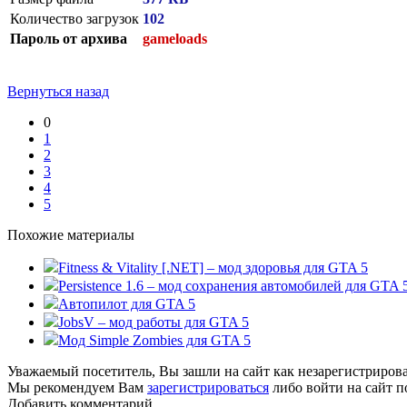
Количество загрузок
102
Пароль от архива
gameloads
Вернуться назад
0
1
2
3
4
5
Похожие материалы
Fitness & Vitality [.NET] – мод здоровья для GTA 5
Persistence 1.6 – мод сохранения автомобилей для GTA 
Автопилот для GTA 5
JobsV – мод работы для GTA 5
Мод Simple Zombies для GTA 5
Уважаемый посетитель, Вы зашли на сайт как незарегистриров
Мы рекомендуем Вам
зарегистрироваться
либо войти на сайт п
Добавить комментарий