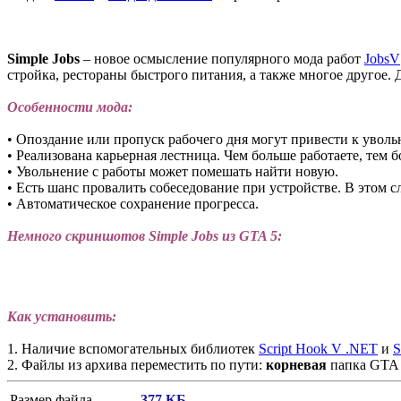
Simple Jobs
– новое осмысление популярного мода работ
JobsV
стройка, рестораны быстрого питания, а также многое другое
Особенности мода:
• Опоздание или пропуск рабочего дня могут привести к увол
• Реализована карьерная лестница. Чем больше работаете, тем 
• Увольнение с работы может помешать найти новую.
• Есть шанс провалить собеседование при устройстве. В этом 
• Автоматическое сохранение прогресса.
Немного скриншотов Simple Jobs из GTA 5:
Как установить:
1. Наличие вспомогательных библиотек
Script Hook V .NET
и
S
2. Файлы из архива переместить по пути:
корневая
папка GTA
Размер файла
377 КБ