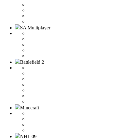
SA Multiplayer
Battlefield 2
Minecraft
NHL 09