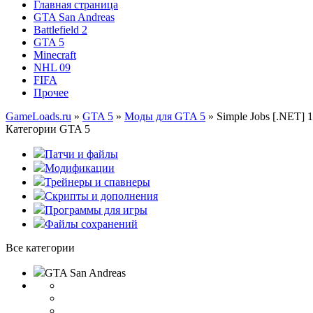
Главная страница
GTA San Andreas
Battlefield 2
GTA 5
Minecraft
NHL 09
FIFA
Прочее
GameLoads.ru
»
GTA 5
»
Моды для GTA 5
» Simple Jobs [.NET] 
Категории GTA 5
Патчи и файлы
Модификации
Трейнеры и спавнеры
Скрипты и дополнения
Программы для игры
Файлы сохранений
Все категории
GTA San Andreas