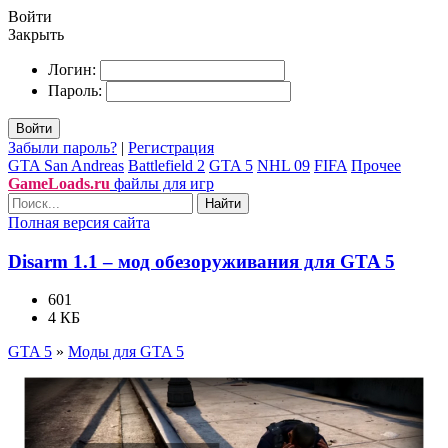
Войти
Закрыть
Логин:
Пароль:
Войти
Забыли пароль?
|
Регистрация
GTA San Andreas
Battlefield 2
GTA 5
NHL 09
FIFA
Прочее
GameLoads.ru
файлы для игр
Найти
Полная версия сайта
Disarm 1.1 – мод обезоруживания для GTA 5
601
4 КБ
GTA 5
»
Моды для GTA 5