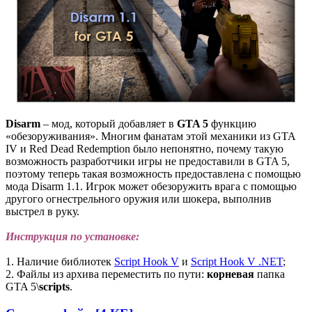
Disarm
– мод, который добавляет в
GTA 5
функцию
«обезоруживания». Многим фанатам этой механики из GTA
IV и Red Dead Redemption было непонятно, почему такую
возможность разработчики игры не предоставили в GTA 5,
поэтому теперь такая возможность предоставлена с помощью
мода Disarm 1.1. Игрок может обезоружить врага с помощью
другого огнестрельного оружия или шокера, выполнив
выстрел в руку.
Инструкция по установке:
1. Наличие библиотек
Script Hook V
и
Script Hook V .NET
;
2. Файлы из архива переместить по пути:
корневая
папка
GTA 5\
scripts
.