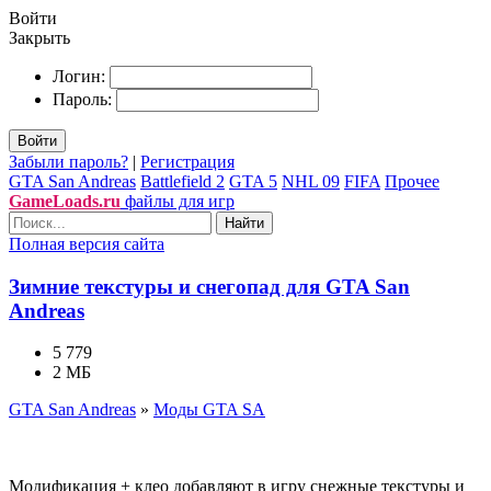
Войти
Закрыть
Логин:
Пароль:
Войти
Забыли пароль?
|
Регистрация
GTA San Andreas
Battlefield 2
GTA 5
NHL 09
FIFA
Прочее
GameLoads.ru
файлы для игр
Найти
Полная версия сайта
Зимние текстуры и снегопад для GTA San
Andreas
5 779
2 МБ
GTA San Andreas
»
Моды GTA SA
Модификация + клео добавляют в игру снежные текстуры и