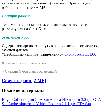
включаемый (настраиваемый) снегопад. Превосходно
работает в клиенте SA-MP.
Принцип работы:
Текстуры заменены всегда, снегопад активируется и
регулируется на Ctrl + Num+.
Установка мода:
Содержимое архива закинуть в папку с игрой, согласиться с
заменой файлов.
*Необходимо наличие установленной
библиотеки CLEO
.
Вам может также понравиться:
> Снежный мод с автоустановкой
Скачать файл [2 МБ]
Похожие материалы
Bright Colormod для GTA San Andreas
HD дороги 3.0 для GTA
San Andreas
Improved Vehicle Features 2.1.1 для GTA San