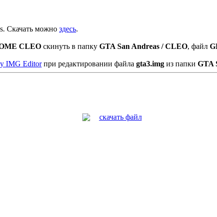
as. Скачать можно
здесь
.
OME CLEO
скинуть в папку
GTA San Andreas / CLEO
, файл
G
y IMG Editor
при редактировании файла
gta3.img
из папки
GTA S
скачать файл