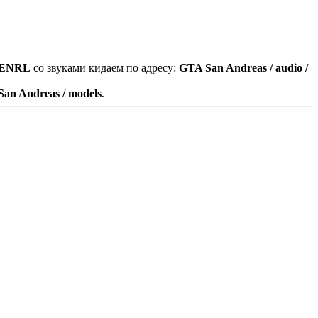
ENRL
со звуками кидаем по адресу:
GTA San Andreas / audio /
an Andreas / models
.