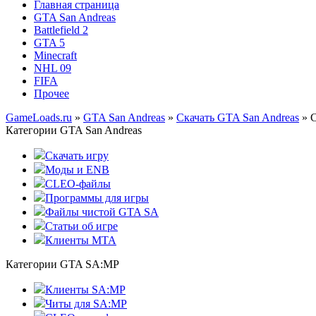
Главная страница
GTA San Andreas
Battlefield 2
GTA 5
Minecraft
NHL 09
FIFA
Прочее
GameLoads.ru
»
GTA San Andreas
»
Скачать GTA San Andreas
» С
Категории GTA San Andreas
Скачать игру
Моды и ENB
CLEO-файлы
Программы для игры
Файлы чистой GTA SA
Статьи об игре
Клиенты MTA
Категории GTA SA:MP
Клиенты SA:MP
Читы для SA:MP