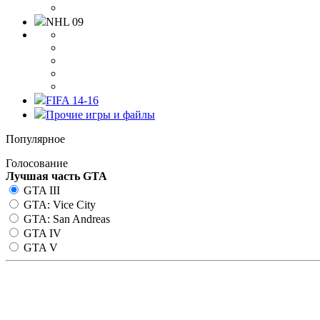
NHL 09
FIFA 14-16
Прочие игры и файлы
Популярное
Голосование
Лучшая часть GTA
GTA III
GTA: Vice City
GTA: San Andreas
GTA IV
GTA V
Сборка для гетто SA:MP GTA 