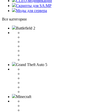
CLEO-модификации
Скрипты для SA:MP
Моды для сервера
Все категории
Battlefield 2
Grand Theft Auto 5
Minecraft