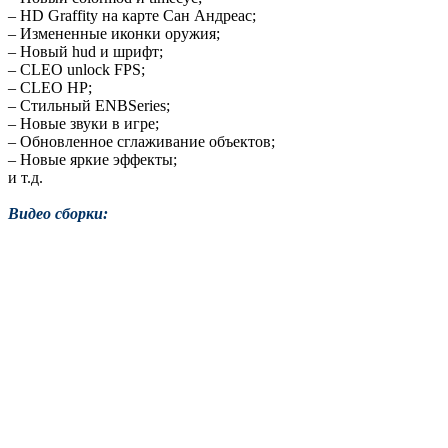
– HD Graffity на карте Сан Андреас;
– Измененные иконки оружия;
– Новый hud и шрифт;
– CLEO unlock FPS;
– CLEO HP;
– Стильный ENBSeries;
– Новые звуки в игре;
– Обновленное сглаживание объектов;
– Новые яркие эффекты;
и т.д.
Видео сборки: