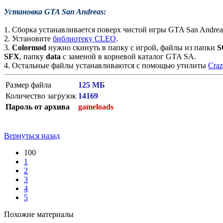
Установка GTA San Andreas:
1. Сборка устанавливается поверх чистой игры GTA San Andre
2. Установите
библиотеку CLEO
.
3.
Colormod
нужно скинуть в папку с игрой, файлы из папки
S
SFX
, папку
data
с заменой в корневой каталог GTA SA.
4. Остальные файлы устанавливаются с помощью утилиты
Craz
Размер файла
125 МБ
Количество загрузок
14169
Пароль от архива
gameloads
Вернуться назад
100
1
2
3
4
5
Похожие материалы