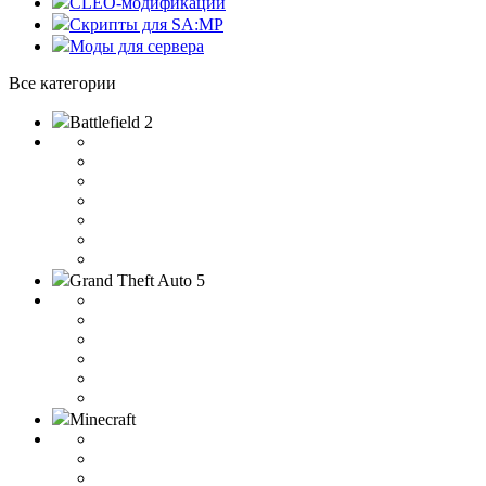
CLEO-модификации
Скрипты для SA:MP
Моды для сервера
Все категории
Battlefield 2
Grand Theft Auto 5
Minecraft