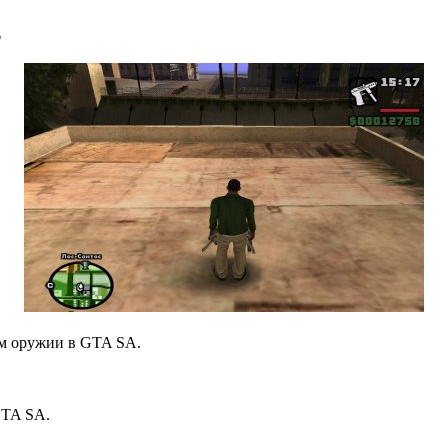
6
ом оружии в GTA SA.
GTA SA.