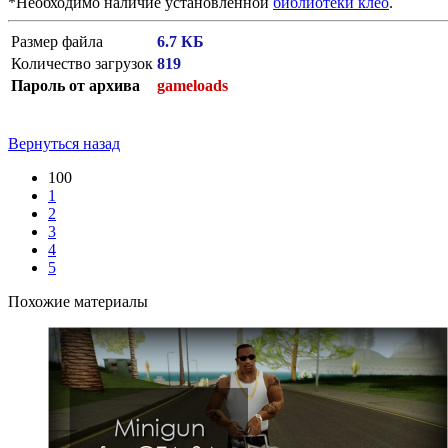
*Необходимо наличие установленной
библиотеки клео
.
Размер файла
6.7 КБ
Количество загрузок
819
Пароль от архива
gameloads
Вернуться назад
100
1
2
3
4
5
Похожие материалы