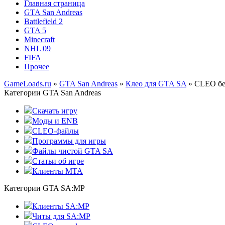
Главная страница
GTA San Andreas
Battlefield 2
GTA 5
Minecraft
NHL 09
FIFA
Прочее
GameLoads.ru
»
GTA San Andreas
»
Клео для GTA SA
» CLEO бе
Категории GTA San Andreas
Скачать игру
Моды и ENB
CLEO-файлы
Программы для игры
Файлы чистой GTA SA
Статьи об игре
Клиенты MTA
Категории GTA SA:MP
Клиенты SA:MP
Читы для SA:MP