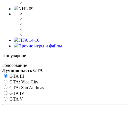
NHL 09
FIFA 14-16
Прочие игры и файлы
Популярное
Голосование
Лучшая часть GTA
GTA III
GTA: Vice City
GTA: San Andreas
GTA IV
GTA V
CLEO бесконечные патроны д