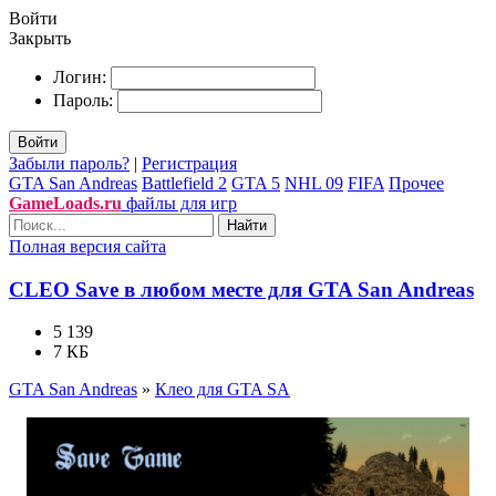
Войти
Закрыть
Логин:
Пароль:
Войти
Забыли пароль?
|
Регистрация
GTA San Andreas
Battlefield 2
GTA 5
NHL 09
FIFA
Прочее
GameLoads.ru
файлы для игр
Найти
Полная версия сайта
CLEO Save в любом месте для GTA San Andreas
5 139
7 КБ
GTA San Andreas
»
Клео для GTA SA