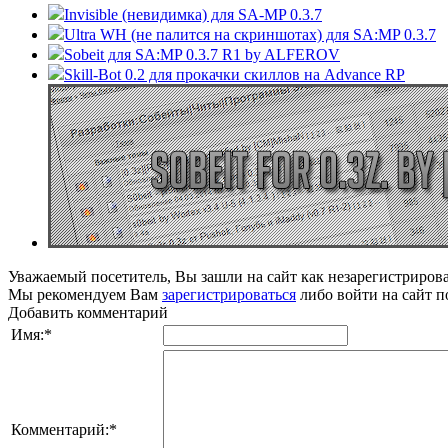
Invisible (невидимка) для SA-MP 0.3.7
Ultra WH (не палится на скриншотах) для SA:MP 0.3.7
Sobeit для SA:MP 0.3.7 R1 by ALFEROV
Skill-Bot 0.2 для прокачки скиллов на Advance RP
Уважаемый посетитель, Вы зашли на сайт как незарегистриров
Мы рекомендуем Вам
зарегистрироваться
либо войти на сайт п
Добавить комментарий
Имя:
*
Комментарий:
*