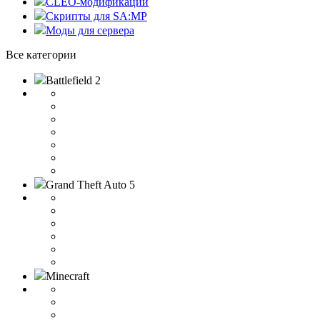
CLEO-модификации
Скрипты для SA:MP
Моды для сервера
Все категории
Battlefield 2
Grand Theft Auto 5
Minecraft