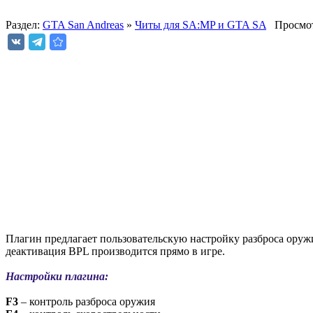
Раздел:
GTA San Andreas
»
Читы для SA:MP и GTA SA
Просмот
Плагин предлагает пользовательскую настройку разброса оружи
деактивация BPL производится прямо в игре.
Настройки плагина:
F3
– контроль разброса оружия