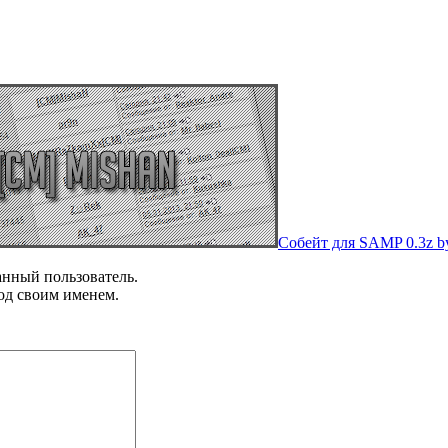
Собейт для SAMP 0.3z 
анный пользователь.
од своим именем.