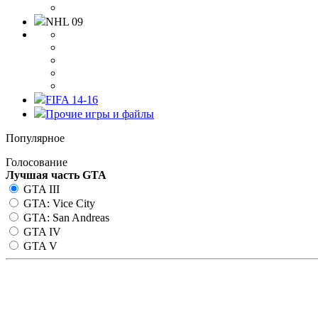
NHL 09
FIFA 14-16
Прочие игры и файлы
Популярное
Голосование
Лучшая часть GTA
GTA III
GTA: Vice City
GTA: San Andreas
GTA IV
GTA V
Плагин BPL для SA-MP 0.3.7