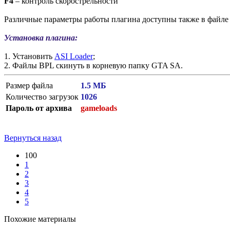
F4
– контроль скорострельности
Различные параметры работы плагина доступны также в файл
Установка плагина:
1. Установить
ASI Loader
;
2. Файлы BPL скинуть в корневую папку GTA SA.
Размер файла
1.5 МБ
Количество загрузок
1026
Пароль от архива
gameloads
Вернуться назад
100
1
2
3
4
5
Похожие материалы