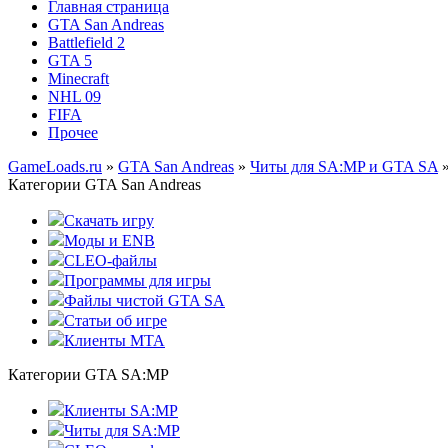
Главная страница
GTA San Andreas
Battlefield 2
GTA 5
Minecraft
NHL 09
FIFA
Прочее
GameLoads.ru
»
GTA San Andreas
»
Читы для SA:MP и GTA SA
»
Категории GTA San Andreas
Скачать игру
Моды и ENB
CLEO-файлы
Программы для игры
Файлы чистой GTA SA
Статьи об игре
Клиенты MTA
Категории GTA SA:MP
Клиенты SA:MP
Читы для SA:MP