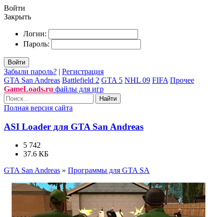
Войти
Закрыть
Логин:
Пароль:
Войти
Забыли пароль?
|
Регистрация
GTA San Andreas
Battlefield 2
GTA 5
NHL 09
FIFA
Прочее
GameLoads.ru
файлы для игр
Найти
Полная версия сайта
ASI Loader для GTA San Andreas
5 742
37.6 КБ
GTA San Andreas
»
Программы для GTA SA