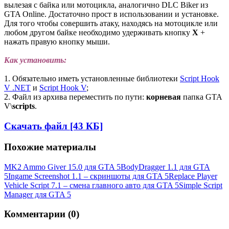
вылезая с байка или мотоцикла, аналогично DLC Biker из
GTA Online. Достаточно прост в использовании и установке.
Для того чтобы совершить атаку, находясь на мотоцикле или
любом другом байке необходимо удерживать кнопку
X
+
нажать правую кнопку мыши.
Как установить:
1. Обязательно иметь установленные библиотеки
Script Hook
V .NET
и
Script Hook V
;
2. Файл из архива переместить по пути:
корневая
папка GTA
V\
scripts
.
Скачать файл [43 КБ]
Похожие материалы
MK2 Ammo Giver 15.0 для GTA 5
BodyDragger 1.1 для GTA
5
Ingame Screenshot 1.1 – скриншоты для GTA 5
Replace Player
Vehicle Script 7.1 – смена главного авто для GTA 5
Simple Script
Manager для GTA 5
Комментарии (0)