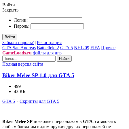
Войти
Закрыть
Логин:
Пароль:
Войти
Забыли пароль?
|
Регистрация
GTA San Andreas
Battlefield 2
GTA 5
NHL 09
FIFA
Прочее
GameLoads.ru
файлы для игр
Найти
Полная версия сайта
Biker Melee SP 1.0 для GTA 5
499
43 КБ
GTA 5
»
Скрипты для GTA 5
Biker Melee SP
позволяет персонажам в
GTA 5
атаковать
любым ближним видом оружия других персонажей не