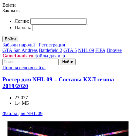
Войти
Закрыть
Логин:
Пароль:
Войти
Забыли пароль?
|
Регистрация
GTA San Andreas
Battlefield 2
GTA 5
NHL 09
FIFA
Прочее
GameLoads.ru
файлы для игр
Найти
Полная версия сайта
Ростер для NHL 09 – Составы КХЛ сезона
2019/2020
23 077
1.4 МБ
Файлы для NHL 09