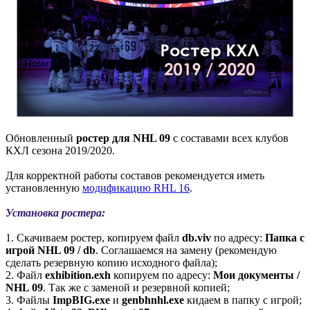
Обновленный
ростер для NHL 09
с составами всех клубов
КХЛ сезона 2019/2020.
Для корректной работы составов рекомендуется иметь
установленную
модификацию RHL 16
.
Установка ростера:
1. Скачиваем ростер, копируем файл
db.viv
по адресу:
Папка с
игрой NHL 09 / db
. Соглашаемся на замену (рекомендую
сделать резервную копию исходного файла);
2. Файл
exhibition.exh
копируем по адресу:
Мои документы /
NHL 09
. Так же с заменой и резервной копией;
3. Файлы
ImpBIG.exe
и
genbhnhl.exe
кидаем в папку с игрой;