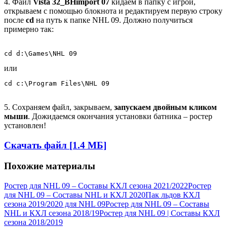
4. Файл
Vista 32_BHimport 07
кидаем в папку с игрой,
открываем с помощью блокнота и редактируем первую строку
после
cd
на путь к папке NHL 09. Должно получиться
примерно так:
cd d:\Games\NHL 09
или
cd c:\Program Files\NHL 09
5. Сохраняем файл, закрываем,
запускаем двойным кликом
мыши
. Дожидаемся окончания установки батника – ростер
установлен!
Скачать файл [1.4 МБ]
Похожие материалы
Ростер для NHL 09 – Составы КХЛ сезона 2021/2022
Ростер
для NHL 09 – Составы NHL и КХЛ 2020
Пак льдов КХЛ
сезона 2019/2020 для NHL 09
Ростер для NHL 09 – Составы
NHL и КХЛ сезона 2018/19
Ростер для NHL 09 | Составы КХЛ
сезона 2018/2019