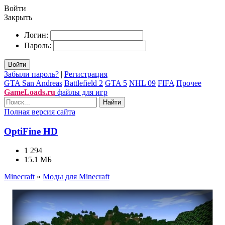
Войти
Закрыть
Логин:
Пароль:
Войти
Забыли пароль?
|
Регистрация
GTA San Andreas
Battlefield 2
GTA 5
NHL 09
FIFA
Прочее
GameLoads.ru
файлы для игр
Найти
Полная версия сайта
OptiFine HD
1 294
15.1 МБ
Minecraft
»
Моды для Minecraft