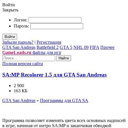
Войти
Закрыть
Логин:
Пароль:
Войти
Забыли пароль?
|
Регистрация
GTA San Andreas
Battlefield 2
GTA 5
NHL 09
FIFA
Прочее
GameLoads.ru
файлы для игр
Найти
Полная версия сайта
SA:MP Recolorer 1.5 для GTA San Andreas
2 900
163 КБ
GTA San Andreas
»
Программы для GTA SA
Программа позволяет изменять цвета всех основных надписей
в игре, начиная от интро SA:MP и заканчивая обводкой