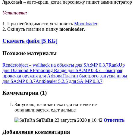
/tgo.crash
– авто-краш, когда персонажу пишет администратор
Установка:
1. При необходимости установить
Moonloader
;
2. Скинуть плагин в папку
moonloader
.
Скачать файл [5 КБ]
Похожие материалы
Renderobject – wallhack на объекты для SA:MP 0.3.7
RankUp
для Diamond RP
Shooting Range для SA:MP 0.3.7 – быстрая
прокачка оружия для Arizona
Плагин быстрого запуска игры
для SA:MP 0.3.7
AntiStealer 5.2.5 для SA-MP 0.3.7
Комментарии (1)
Запускаю, начинает ехать, а на точке не
останавливается, едет дальше
SaTuRn
23 августа 2020 в 10:42
Ответить
Добавление комментария