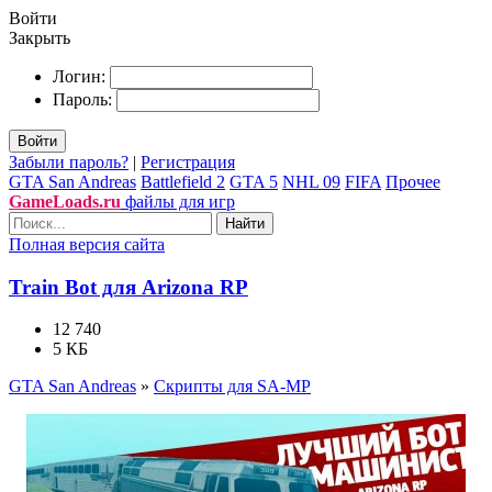
Войти
Закрыть
Логин:
Пароль:
Войти
Забыли пароль?
|
Регистрация
GTA San Andreas
Battlefield 2
GTA 5
NHL 09
FIFA
Прочее
GameLoads.ru
файлы для игр
Найти
Полная версия сайта
Train Bot для Arizona RP
12 740
5 КБ
GTA San Andreas
»
Скрипты для SA-MP