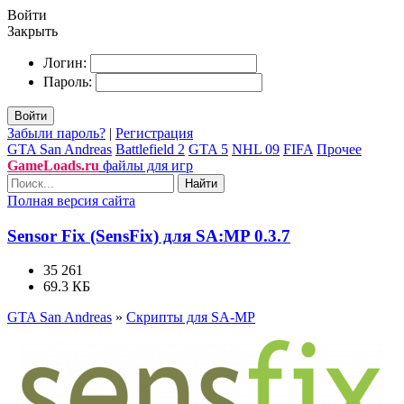
Войти
Закрыть
Логин:
Пароль:
Войти
Забыли пароль?
|
Регистрация
GTA San Andreas
Battlefield 2
GTA 5
NHL 09
FIFA
Прочее
GameLoads.ru
файлы для игр
Найти
Полная версия сайта
Sensor Fix (SensFix) для SA:MP 0.3.7
35 261
69.3 КБ
GTA San Andreas
»
Скрипты для SA-MP