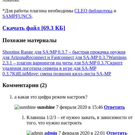
*Для работы плагина необходимы
CLEO библиотека
и
SAMPFUNCS
.
Скачать файл [69.3 КБ]
Похожие материалы
Shooting Range для SA:MP 0.3.7 – быстрая прокачка оружия
для Arizona
Reconnect и Fastconnect для SA-MP 0.3.7
Warnings
2.3.1 – плагин варнингов на читы для SA:MP 0.3.7
Скрипт
удаления логотипа сервера в игре для SA-MP
0.3.7
KillListMove: смена позиции килл-листа SA-MP
Комментарии (2)
а какая это цифра режим настроек?
sunshine
7 февраля 2020 в 15:46
Ответить
Клавиша 1/2/3 – её нужно зажать, в зависимости от
того, что нужно настроить
admin
7 февраля 2020 в 22:01
Ответить