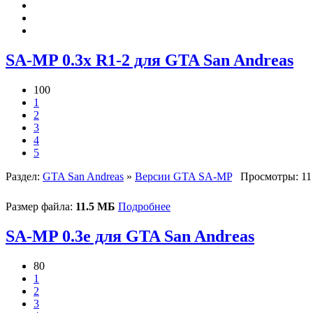
SA-MP 0.3x R1-2 для GTA San Andreas
100
1
2
3
4
5
Раздел:
GTA San Andreas
»
Версии GTA SA-MP
Просмотры: 11
Размер файла:
11.5 МБ
Подробнее
SA-MP 0.3e для GTA San Andreas
80
1
2
3