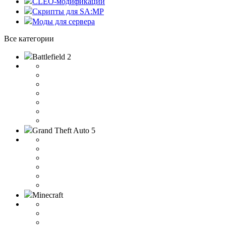
CLEO-модификации
Скрипты для SA:MP
Моды для сервера
Все категории
Battlefield 2
Grand Theft Auto 5
Minecraft