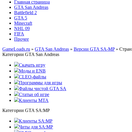
Главная страница
GTA San Andreas
Battlefield 2
GTA 5
Minecraft
NHL 09
FIFA
Прочее
GameLoads.ru
»
GTA San Andreas
»
Версии GTA SA-MP
» Стран
Категории GTA San Andreas
Скачать игру
Моды и ENB
CLEO-файлы
Программы для игры
Файлы чистой GTA SA
Статьи об игре
Клиенты MTA
Категории GTA SA:MP
Клиенты SA:MP
Читы для SA:MP