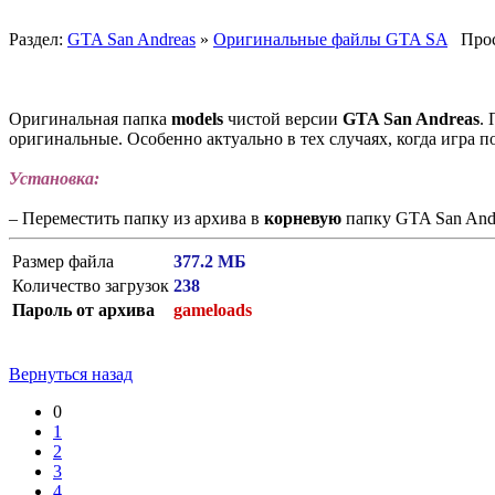
Раздел:
GTA San Andreas
»
Оригинальные файлы GTA SA
Просм
Оригинальная папка
models
чистой версии
GTA San Andreas
.
оригинальные. Особенно актуально в тех случаях, когда игра п
Установка:
– Переместить папку из архива в
корневую
папку GTA San Andr
Размер файла
377.2 МБ
Количество загрузок
238
Пароль от архива
gameloads
Вернуться назад
0
1
2
3
4