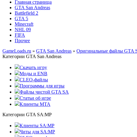
Главная страница
GTA San Andreas
Battlefield 2
GTA 5
Minecraft
NHL 09
FIFA
Прочее
GameLoads.ru
»
GTA San Andreas
»
Оригинальные файлы GTA 
Категории GTA San Andreas
Скачать игру
Моды и ENB
CLEO-файлы
Программы для игры
Файлы чистой GTA SA
Статьи об игре
Клиенты MTA
Категории GTA SA:MP
Клиенты SA:MP
Читы для SA:MP