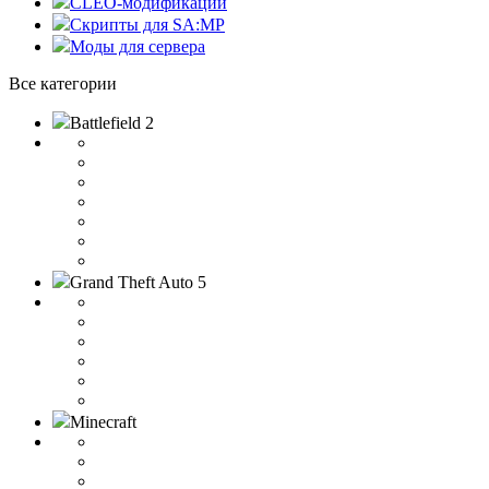
CLEO-модификации
Скрипты для SA:MP
Моды для сервера
Все категории
Battlefield 2
Grand Theft Auto 5
Minecraft