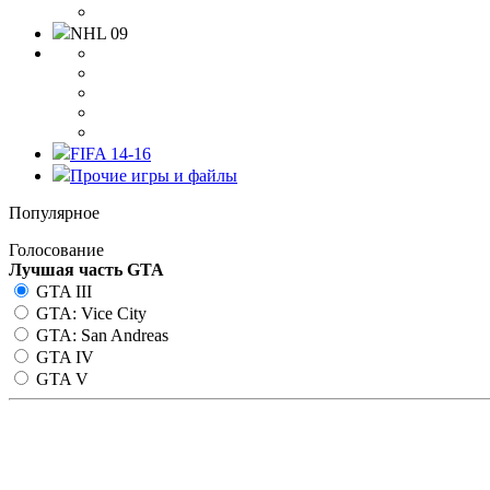
NHL 09
FIFA 14-16
Прочие игры и файлы
Популярное
Голосование
Лучшая часть GTA
GTA III
GTA: Vice City
GTA: San Andreas
GTA IV
GTA V
Оригинальная папка models д