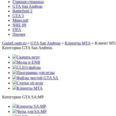
Главная страница
GTA San Andreas
Battlefield 2
GTA 5
Minecraft
NHL 09
FIFA
Прочее
GameLoads.ru
»
GTA San Andreas
»
Клиенты MTA
» Клиент MTA
Категории GTA San Andreas
Скачать игру
Моды и ENB
CLEO-файлы
Программы для игры
Файлы чистой GTA SA
Статьи об игре
Клиенты MTA
Категории GTA SA:MP
Клиенты SA:MP
Читы для SA:MP