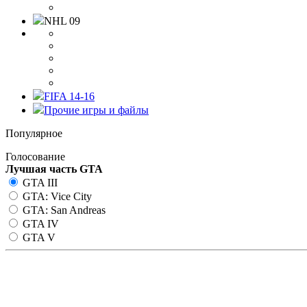
NHL 09
FIFA 14-16
Прочие игры и файлы
Популярное
Голосование
Лучшая часть GTA
GTA III
GTA: Vice City
GTA: San Andreas
GTA IV
GTA V
Клиент MTA 1.5.6 для GTA Sa