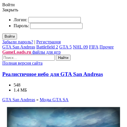
Войти
Закрыть
Логин:
Пароль:
Войти
Забыли пароль?
|
Регистрация
GTA San Andreas
Battlefield 2
GTA 5
NHL 09
FIFA
Прочее
GameLoads.ru
файлы для игр
Найти
Полная версия сайта
Реалистичное небо для GTA San Andreas
548
1.4 МБ
GTA San Andreas
»
Моды GTA SA