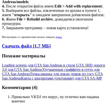
Andreas/models
;
4.
После открытия файла жмем
Edit > Add with replacement
;
5.
Выбираем все файлы, извлеченные из архива в пункте 1,
жмем
"открыть"
и ожидаем завершения добавления файлов;
6.
Жмем
File > Rebuild archive
, дожидаемся окончания
процедуры;
7.
Закрываем программу – новая карта установлена!
Инструкцию со скриншотами можно увидеть
здесь
.
Скачать файл [1.7 МБ]
Похожие материалы
Loading screens для GTA San Andreas в стиле GTA 5
HD дороги
3.0 для GTA San Andreas
Улучшенные граффити в гетто для
GTA San Andreas
Точка-иконка для ловли домов по госу GTA
San Andreas
Карта с квадратами (секторами) для GTA SA-MP
Комментарии (4)
Прикольно VKDJ это вирус, ну отлично вам пацаны
конечно