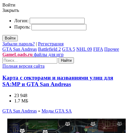
Войти
Закрыть
Логин:
Пароль:
Войти
Забыли пароль?
|
Регистрация
GTA San Andreas
Battlefield 2
GTA 5
NHL 09
FIFA
Прочее
GameLoads.ru
файлы для игр
Найти
Полная версия сайта
Карта с секторами и названиями улиц для
SA:MP и GTA San Andreas
23 948
1.7 МБ
GTA San Andreas
»
Моды GTA SA