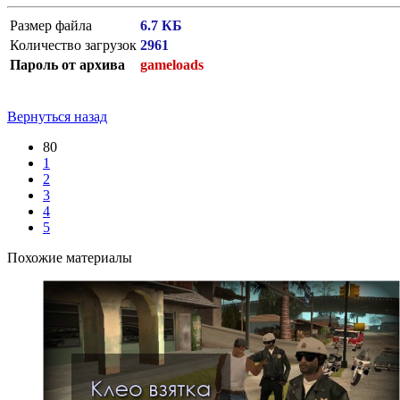
Размер файла
6.7 КБ
Количество загрузок
2961
Пароль от архива
gameloads
Вернуться назад
80
1
2
3
4
5
Похожие материалы