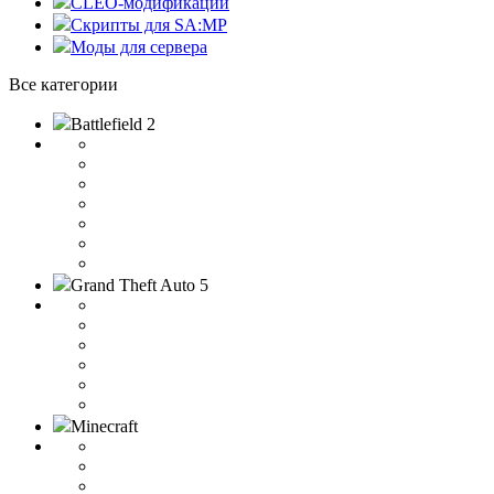
CLEO-модификации
Скрипты для SA:MP
Моды для сервера
Все категории
Battlefield 2
Grand Theft Auto 5
Minecraft