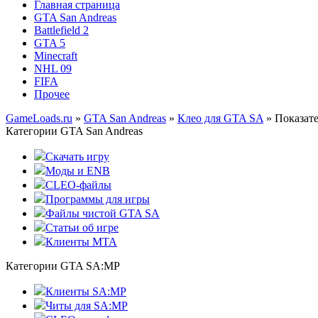
Главная страница
GTA San Andreas
Battlefield 2
GTA 5
Minecraft
NHL 09
FIFA
Прочее
GameLoads.ru
»
GTA San Andreas
»
Клео для GTA SA
» Показате
Категории GTA San Andreas
Скачать игру
Моды и ENB
CLEO-файлы
Программы для игры
Файлы чистой GTA SA
Статьи об игре
Клиенты MTA
Категории GTA SA:MP
Клиенты SA:MP
Читы для SA:MP