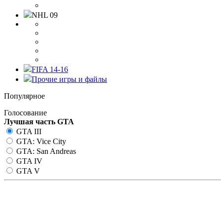
NHL 09
FIFA 14-16
Прочие игры и файлы
Популярное
Голосование
Лучшая часть GTA
GTA III
GTA: Vice City
GTA: San Andreas
GTA IV
GTA V
Показатели HP и брони в цифр