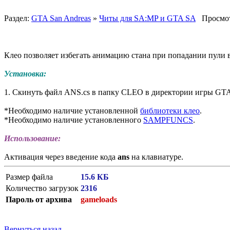
Раздел:
GTA San Andreas
»
Читы для SA:MP и GTA SA
Просмот
Клео позволяет избегать анимацию стана при попадании пули в
Установка:
1. Скинуть файл ANS.cs в папку CLEO в директории игры GTA 
*Необходимо наличие установленной
библиотеки клео
.
*Необходимо наличие установленного
SAMPFUNCS
.
Использование:
Активация через введение кода
ans
на клавиатуре.
Размер файла
15.6 КБ
Количество загрузок
2316
Пароль от архива
gameloads
Вернуться назад