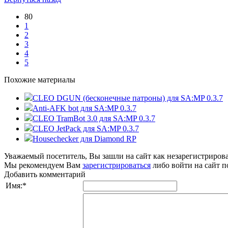
80
1
2
3
4
5
Похожие материалы
CLEO DGUN (бесконечные патроны) для SA:MP 0.3.7
Anti-AFK bot для SA:MP 0.3.7
CLEO TramBot 3.0 для SA:MP 0.3.7
CLEO JetPack для SA:MP 0.3.7
Housechecker для Diamond RP
Уважаемый посетитель, Вы зашли на сайт как незарегистриров
Мы рекомендуем Вам
зарегистрироваться
либо войти на сайт п
Добавить комментарий
Имя:
*