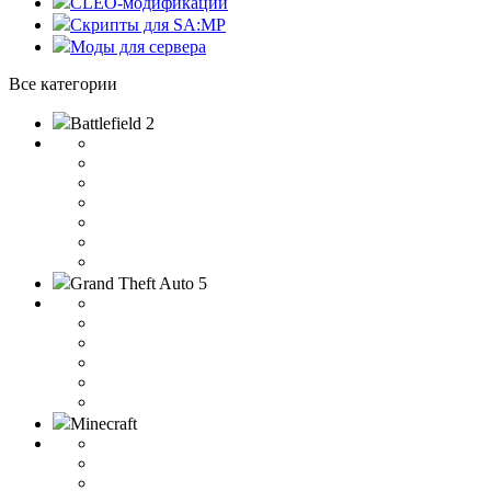
CLEO-модификации
Скрипты для SA:MP
Моды для сервера
Все категории
Battlefield 2
Grand Theft Auto 5
Minecraft