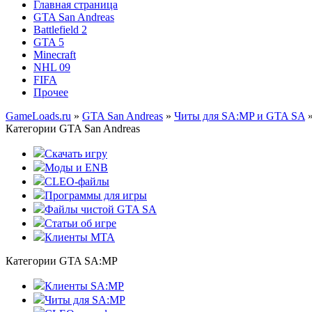
Главная страница
GTA San Andreas
Battlefield 2
GTA 5
Minecraft
NHL 09
FIFA
Прочее
GameLoads.ru
»
GTA San Andreas
»
Читы для SA:MP и GTA SA
»
Категории GTA San Andreas
Скачать игру
Моды и ENB
CLEO-файлы
Программы для игры
Файлы чистой GTA SA
Статьи об игре
Клиенты MTA
Категории GTA SA:MP
Клиенты SA:MP
Читы для SA:MP