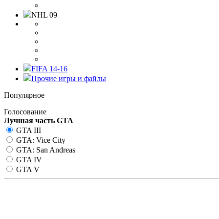
NHL 09
FIFA 14-16
Прочие игры и файлы
Популярное
Голосование
Лучшая часть GTA
GTA III
GTA: Vice City
GTA: San Andreas
GTA IV
GTA V
CLEO Антистан для SA:MP 0.