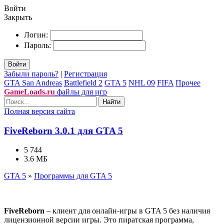
Войти
Закрыть
Логин:
Пароль:
Войти
Забыли пароль?
|
Регистрация
GTA San Andreas
Battlefield 2
GTA 5
NHL 09
FIFA
Прочее
GameLoads.ru
файлы для игр
Найти
Полная версия сайта
FiveReborn 3.0.1 для GTA 5
5 744
3.6 МБ
GTA 5
»
Программы для GTA 5
FiveReborn
– клиент для онлайн-игры в GTA 5 без наличия
лицензионной версии игры. Это пиратская программа,