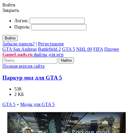
Войти
Закрыть
Логин:
Пароль:
Войти
Забыли пароль?
|
Регистрация
GTA San Andreas
Battlefield 2
GTA 5
NHL 09
FIFA
Прочее
GameLoads.ru
файлы для игр
Найти
Полная версия сайта
Паркур мод для GTA 5
538
2 КБ
GTA 5
»
Моды для GTA 5