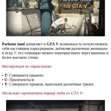
Parkour mod
добавляет в
GTA V
возможность почувствовать
себя настоящим паркурщиком, добавляя различные анимации
в игру. С его помощью можно перепрыгивать через машины и
более высокие стены.
Инструкция по управлению:
•
T
: Совершить прыжок;
•
U
: Приземлиться;
•
Y
: Совершить прыжок, выполнив различные трюки.
Несколько скриншотов паркур мода из GTA V: