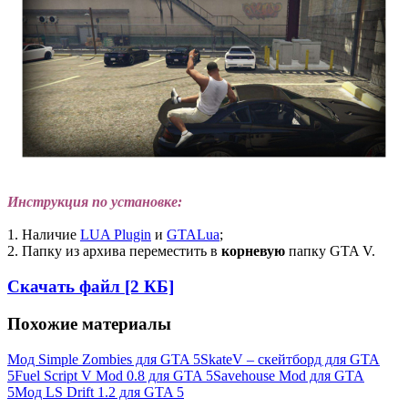
Инструкция по установке:
1. Наличие
LUA Plugin
и
GTALua
;
2. Папку из архива переместить в
корневую
папку GTA V.
Скачать файл [2 КБ]
Похожие материалы
Мод Simple Zombies для GTA 5
SkateV – скейтборд для GTA
5
Fuel Script V Mod 0.8 для GTA 5
Savehouse Mod для GTA
5
Мод LS Drift 1.2 для GTA 5