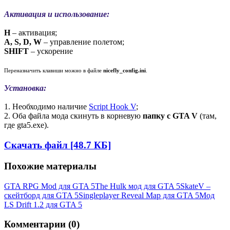
Активация и использование:
H
– активация;
A, S, D, W
– управление полетом;
SHIFT
– ускорение
Переназначить клавиши можно в файле
nicefly_config.ini
.
Установка:
1. Необходимо наличие
Script Hook V
;
2. Оба файла мода скинуть в корневую
папку с GTA V
(там,
где gta5.exe).
Скачать файл [48.7 КБ]
Похожие материалы
GTA RPG Mod для GTA 5
The Hulk мод для GTA 5
SkateV –
скейтборд для GTA 5
Singleplayer Reveal Map для GTA 5
Мод
LS Drift 1.2 для GTA 5
Комментарии (0)