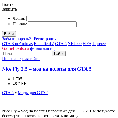
Войти
Закрыть
Логин:
Пароль:
Войти
Забыли пароль?
|
Регистрация
GTA San Andreas
Battlefield 2
GTA 5
NHL 09
FIFA
Прочее
GameLoads.ru
файлы для игр
Найти
Полная версия сайта
Nice Fly 2.5 – мод на полеты для GTA 5
1 705
48.7 КБ
GTA 5
»
Моды для GTA 5
Nice Fly – мод на полеты персонажа для GTA V. Вы получаете
бессмертие и возможность летать по миру.