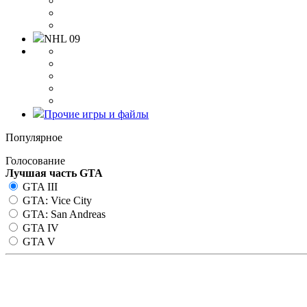
NHL 09
Прочие игры и файлы
Популярное
Голосование
Лучшая часть GTA
GTA III
GTA: Vice City
GTA: San Andreas
GTA IV
GTA V
Creation Master 15 Final для F