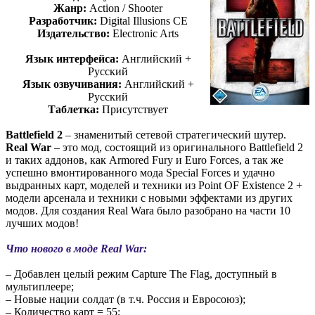
Жанр:
Action / Shooter
Разработчик:
Digital Illusions CE
Издательство:
Electronic Arts
Язык интерфейса:
Английский +
Русский
Язык озвучивания:
Английский +
Русский
Таблетка:
Присутствует
Battlefield 2
– знаменитый сетевой стратегический шутер.
Real War
– это мод, состоящий из оригинального Battlefield 2
и таких аддонов, как Armored Fury и Euro Forces, а так же
успешно вмонтированного мода Special Forces и удачно
выдранных карт, моделей и техники из Point OF Existence 2 +
модели арсенала и техники с новыми эффектами из других
модов. Для создания Real Wara было разобрано на части 10
лучших модов!
Что нового в моде Real War:
– Добавлен целый режим Capture The Flag, доступный в
мультиплеере;
– Новые нации солдат (в т.ч. Россия и Евросоюз);
– Количество карт = 55;