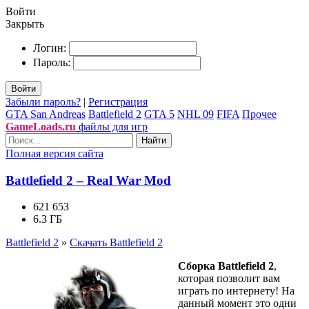
Войти
Закрыть
Логин:
Пароль:
Войти
Забыли пароль?
|
Регистрация
GTA San Andreas
Battlefield 2
GTA 5
NHL 09
FIFA
Прочее
GameLoads.ru
файлы для игр
Найти
Полная версия сайта
Battlefield 2 – Real War Mod
621 653
6.3 ГБ
Battlefield 2
»
Скачать Battlefield 2
Сборка Battlefield 2
,
которая позволит вам
играть по интернету! На
данный момент это одни