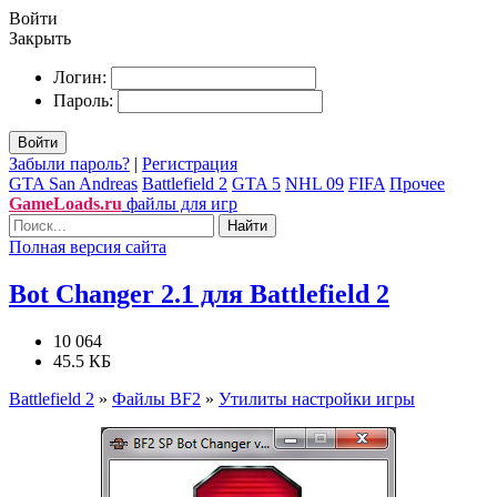
Войти
Закрыть
Логин:
Пароль:
Войти
Забыли пароль?
|
Регистрация
GTA San Andreas
Battlefield 2
GTA 5
NHL 09
FIFA
Прочее
GameLoads.ru
файлы для игр
Найти
Полная версия сайта
Bot Changer 2.1 для Battlefield 2
10 064
45.5 КБ
Battlefield 2
»
Файлы BF2
»
Утилиты настройки игры