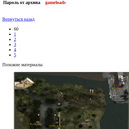
Пароль от архива
gameloads
Вернуться назад
60
1
2
3
4
5
Похожие материалы