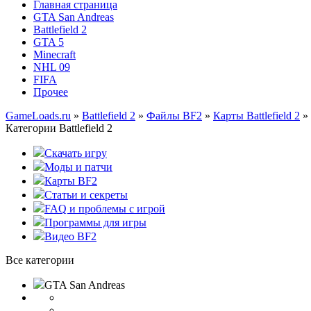
Главная страница
GTA San Andreas
Battlefield 2
GTA 5
Minecraft
NHL 09
FIFA
Прочее
GameLoads.ru
»
Battlefield 2
»
Файлы BF2
»
Карты Battlefield 2
» 
Категории Battlefield 2
Скачать игру
Моды и патчи
Карты BF2
Статьи и секреты
FAQ и проблемы с игрой
Программы для игры
Видео BF2
Все категории
GTA San Andreas