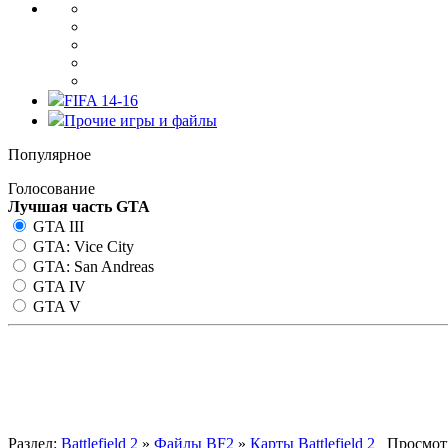
FIFA 14-16
Прочие игры и файлы
Популярное
Голосование
Лучшая часть GTA
GTA III
GTA: Vice City
GTA: San Andreas
GTA IV
GTA V
Deliverance
Раздел:
Battlefield 2
»
Файлы BF2
»
Карты Battlefield 2
Просмотр