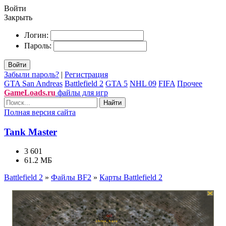
Войти
Закрыть
Логин:
Пароль:
Войти
Забыли пароль?
|
Регистрация
GTA San Andreas
Battlefield 2
GTA 5
NHL 09
FIFA
Прочее
GameLoads.ru
файлы для игр
Найти
Полная версия сайта
Tank Master
3 601
61.2 МБ
Battlefield 2
»
Файлы BF2
»
Карты Battlefield 2