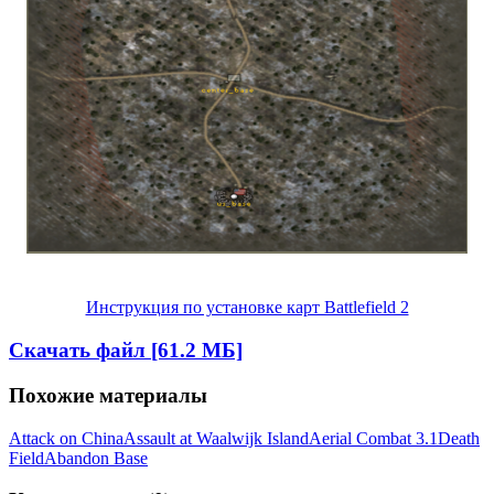
Инструкция по установке карт Battlefield 2
Скачать файл [61.2 МБ]
Похожие материалы
Attack on China
Assault at Waalwijk Island
Aerial Combat 3.1
Death
Field
Abandon Base