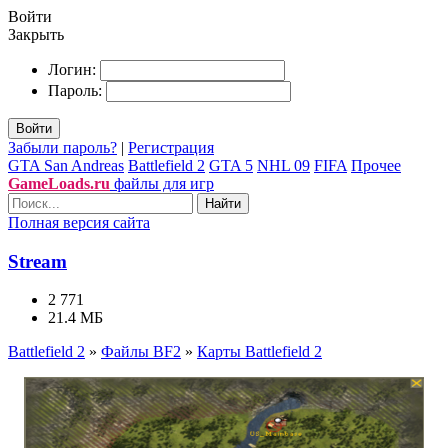
Войти
Закрыть
Логин:
Пароль:
Войти
Забыли пароль?
|
Регистрация
GTA San Andreas
Battlefield 2
GTA 5
NHL 09
FIFA
Прочее
GameLoads.ru
файлы для игр
Найти
Полная версия сайта
Stream
2 771
21.4 МБ
Battlefield 2
»
Файлы BF2
»
Карты Battlefield 2