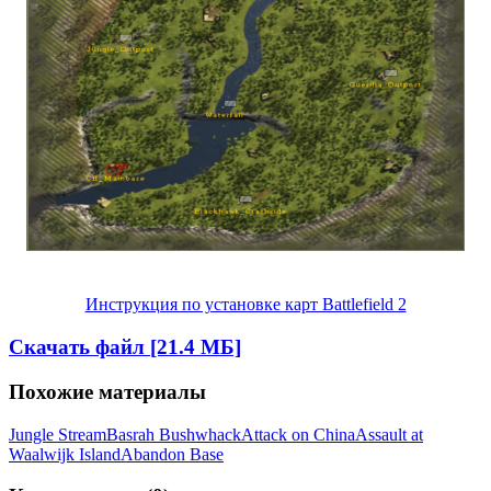
Инструкция по установке карт Battlefield 2
Скачать файл [21.4 МБ]
Похожие материалы
Jungle Stream
Basrah Bushwhack
Attack on China
Assault at
Waalwijk Island
Abandon Base