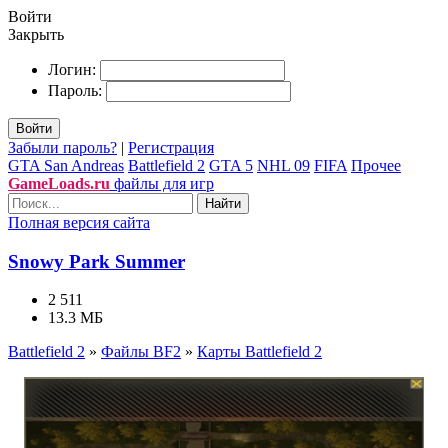
Войти
Закрыть
Логин:
Пароль:
Войти
Забыли пароль?
|
Регистрация
GTA San Andreas
Battlefield 2
GTA 5
NHL 09
FIFA
Прочее
GameLoads.ru
файлы для игр
Найти
Полная версия сайта
Snowy Park Summer
2 511
13.3 МБ
Battlefield 2
»
Файлы BF2
»
Карты Battlefield 2