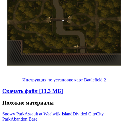
Инструкция по установке карт Battlefield 2
Скачать файл [13.3 МБ]
Похожие материалы
Snowy Park
Assault at Waalwijk Island
Divided City
City
Park
Abandon Base