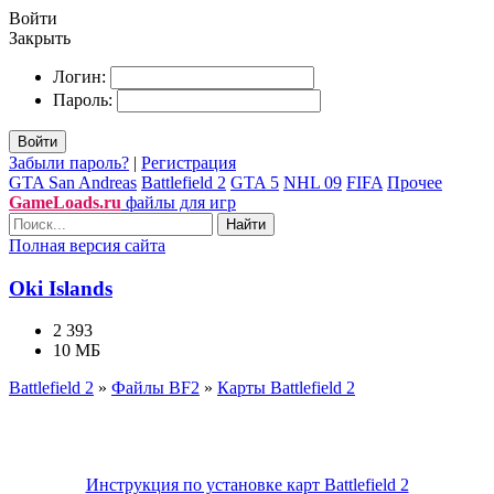
Войти
Закрыть
Логин:
Пароль:
Войти
Забыли пароль?
|
Регистрация
GTA San Andreas
Battlefield 2
GTA 5
NHL 09
FIFA
Прочее
GameLoads.ru
файлы для игр
Найти
Полная версия сайта
Oki Islands
2 393
10 МБ
Battlefield 2
»
Файлы BF2
»
Карты Battlefield 2
Инструкция по установке карт Battlefield 2