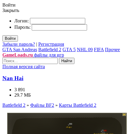
Войти
Закрыть
Логин:
Пароль:
Войти
Забыли пароль?
|
Регистрация
GTA San Andreas
Battlefield 2
GTA 5
NHL 09
FIFA
Прочее
GameLoads.ru
файлы для игр
Найти
Полная версия сайта
Nan Hai
3 891
29.7 МБ
Battlefield 2
»
Файлы BF2
»
Карты Battlefield 2