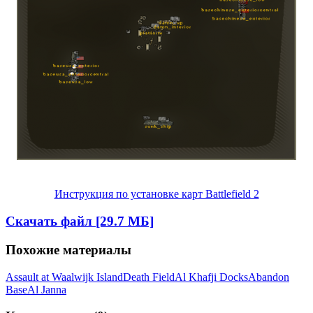
Инструкция по установке карт Battlefield 2
Скачать файл [29.7 МБ]
Похожие материалы
Assault at Waalwijk Island
Death Field
Al Khafji Docks
Abandon
Base
Al Janna