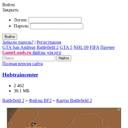
Войти
Закрыть
Логин:
Пароль:
Войти
Забыли пароль?
|
Регистрация
GTA San Andreas
Battlefield 2
GTA 5
NHL 09
FIFA
Прочее
GameLoads.ru
файлы для игр
Найти
Полная версия сайта
Hubtraincenter
2 462
30.1 МБ
Battlefield 2
»
Файлы BF2
»
Карты Battlefield 2