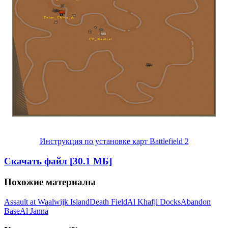
Инструкция по установке карт Battlefield 2
Скачать файл [30.1 МБ]
Похожие материалы
Assault at Waalwijk Island
Death Field
Al Khafji Docks
Abandon
Base
Al Janna