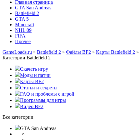
Главная страница
GTA San Andreas
Battlefield 2
GTA 5
Minecraft
NHL 09
FIFA
Прочее
GameLoads.ru
»
Battlefield 2
»
Файлы BF2
»
Карты Battlefield 2
» 
Категории Battlefield 2
Скачать игру
Моды и патчи
Карты BF2
Статьи и секреты
FAQ и проблемы с игрой
Программы для игры
Видео BF2
Все категории
GTA San Andreas