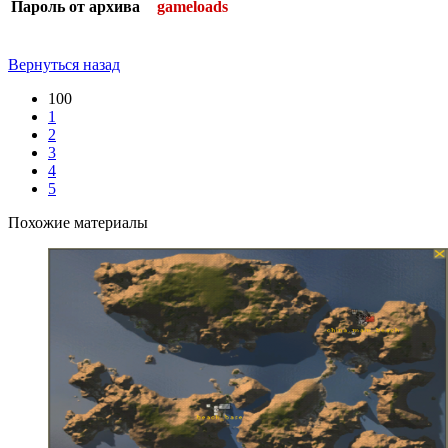
Пароль от архива
gameloads
Вернуться назад
100
1
2
3
4
5
Похожие материалы