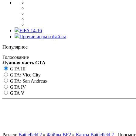
FIFA 14-16
Прочие игры и файлы
Популярное
Голосование
Лучшая часть GTA
GTA III
GTA: Vice City
GTA: San Andreas
GTA IV
GTA V
Heli Wars
Раздел:
Battlefield 2
»
Файлы BF2
»
Карты Battlefield 2
Просмотр