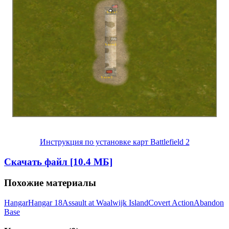
Инструкция по установке карт Battlefield 2
Скачать файл [10.4 МБ]
Похожие материалы
Hangar
Hangar 18
Assault at Waalwijk Island
Covert Action
Abandon
Base