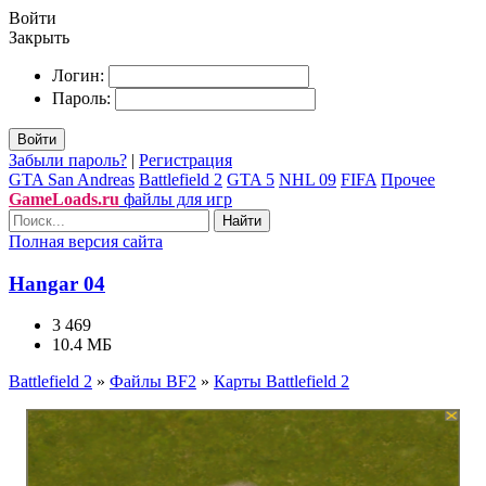
Войти
Закрыть
Логин:
Пароль:
Войти
Забыли пароль?
|
Регистрация
GTA San Andreas
Battlefield 2
GTA 5
NHL 09
FIFA
Прочее
GameLoads.ru
файлы для игр
Найти
Полная версия сайта
Hangar 04
3 469
10.4 МБ
Battlefield 2
»
Файлы BF2
»
Карты Battlefield 2