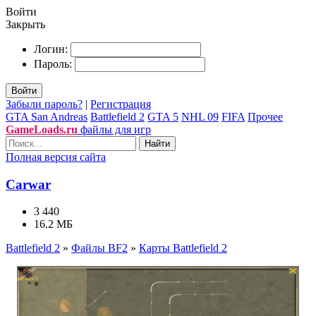
Войти
Закрыть
Логин:
Пароль:
Войти
Забыли пароль?
|
Регистрация
GTA San Andreas
Battlefield 2
GTA 5
NHL 09
FIFA
Прочее
GameLoads.ru
файлы для игр
Найти
Полная версия сайта
Carwar
3 440
16.2 МБ
Battlefield 2
»
Файлы BF2
»
Карты Battlefield 2