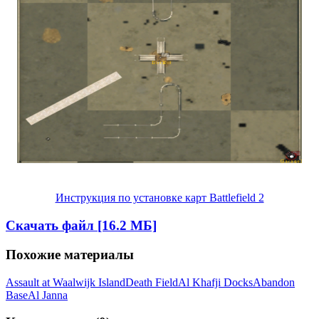
Инструкция по установке карт Battlefield 2
Скачать файл [16.2 МБ]
Похожие материалы
Assault at Waalwijk Island
Death Field
Al Khafji Docks
Abandon
Base
Al Janna